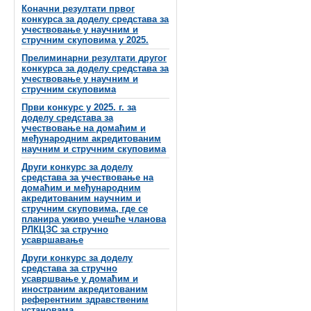
Коначни резултати првог
конкурса за доделу средстава за
учествовање у научним и
стручним скуповима у 2025.
Прелиминарни резултати другог
конкурса за доделу средстава за
учествовање у научним и
стручним скуповима
Први конкурс у 2025. г. за
доделу средстава за
учествовање на домаћим и
међународним акредитованим
научним и стручним скуповима
Други конкурс за доделу
средстава за учествовање на
домаћим и међународним
акредитованим научним и
стручним скуповима, где се
планира уживо учешће чланова
РЛКЦЗС за стручно
усавршавање
Други конкурс за доделу
средстава за стручно
усавршвање у домаћим и
иностраним акредитованим
референтним здравственим
установама