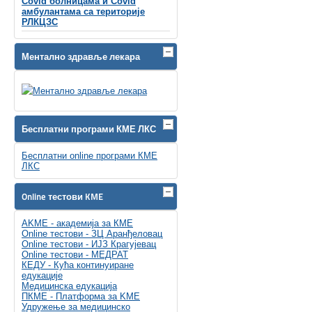
Covid болницама и Covid
амбулантама са територије
РЛКЦЗС
Ментално здравље лекара
Бесплатни програми КМЕ ЛКС
Бесплатни online програми КМЕ
ЛКС
Online тестови KME
AKME - академија за КМЕ
Online тестови - ЗЦ Аранђеловац
Online тестови - ИЈЗ Крагујевац
Online тестови - МЕДРАТ
КЕДУ - Кућа континуиране
едукације
Медицинска едукација
ПКМЕ - Платформа за KME
Удружење за медицинско