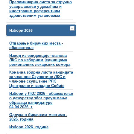
Прелиминарна листа за стручно
усавршавање у домаћим и
иностраним референтним
здравственим установама
Избори 2026
Отварање бирачких места -
обавештење
Извод из евиденције чланова
ЛКС по изборним јединицама
регионалних лекарских комора
Коначна збирна листа кандидата
за чланове Скупштине ЛКС и
чланове скупштинe РЛК
Централне и западне Србије
Избори у ЛКС 2026 - обавештење
о дежурству због преузимања
образаца кандидатуре
04.04.2026. г.
Одлука о бирачким местима -
2026. година
Избори 2026. године