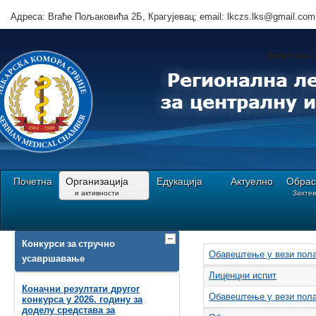
Адреса: Brаће Пољаковића 2Б, Крагујевац; email: lkczs.lks@gmail.com
Величина 
Почетна
Организација
Едукација
Актуелно
Обрас
и активности
Захте
Ви сте овде:
Почетна
Организација||и активности
Скупштина РЛКЦЗС
Ак
Конкурси за стручно
Обавештење у вези полаг
усавршавање
Лиценцни испит
Коначни резултати другог
Обавештење у вези пола
конкурса у 2026. годину за
доделу средстава за