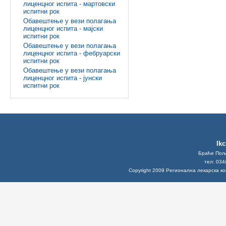
лиценцног испита - мартовски
испитни рок
Обавештење у вези полагања
лиценцног испита - мајски
испитни рок
Обавештење у вези полагања
лиценцног испита - фебруарски
испитни рок
Обавештење у вези полагања
лиценцног испита - јунски
испитни рок
lk
Браће Поља
тел: 034
Copyright 2009 Регионална лекарска к