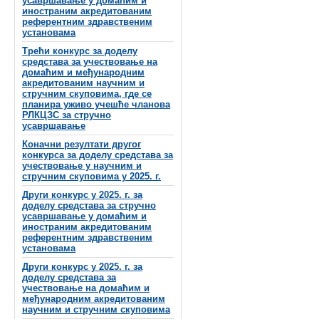
усавршавање у домаћим и
иностраним акредитованим
референтним здравственим
установама
Трећи конкурс за доделу
средстава за учествовање на
домаћим и међународним
акредитованим научним и
стручним скуповима, где се
планира уживо учешће чланова
РЛКЦЗС за стручно
усавршавање
Коначни резултати другог
конкурса за доделу средстава за
учествовање у научним и
стручним скуповима у 2025. г.
Други конкурс у 2025. г. за
доделу средстава за стручно
усавршавање у домаћим и
иностраним акредитованим
референтним здравственим
установама
Други конкурс у 2025. г. за
доделу средстава за
учествовање на домаћим и
међународним акредитованим
научним и стручним скуповима