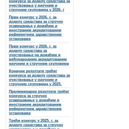
конкурса за доделу средстава за
учествовање у научним и
стручним скуповима у 2026. г
Први конкурс у 2026. г. за
доделу средстава за стручно
усавршвање у домаћим и
иностраним акредитованим
референтним здравственим
установама
Први конкурс у 2026. г. за
доделу средстава за
учествовање на домаћим и
међународним акредитованим
научним и стручним скуповима
Коначни резултати трећег
конкурса за доделу средстава за
учествовање у научним и
стручним скуповима у 2025.
Прелиминарни резултати трећег
конкурса за стручно
усавршавање у домаћим и
иностраним акредитованим
референтним здравственим
установама
Трећи конкурс у 2025. г. за
доделу средстава за стручно