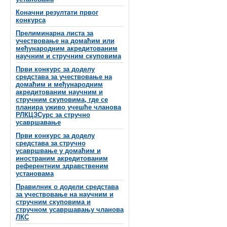
Коначни резултати првог
конкурса
Прелиминарна листа за
учествовање на домаћим или
међународним акредитованим
научним и стручним скуповима
Први конкурс за доделу
средстава за учествовање на
домаћим и међународним
акредитованим научним и
стручним скуповима, где се
планира уживо учешће чланова
РЛКЦЗСурс за стручно
усавршавање
Први конкурс за доделу
средстава за стручно
усавршвање у домаћим и
иностраним акредитованим
референтним здравственим
установама
Правилник о додели средстава
за учествовање на научним и
стручним скуповима и
стручном усавршавању чланова
ЛКС