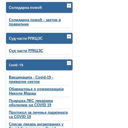
Солидарна помоћ
Солидарна помоћ - захтев и
правилник
Суд части РЛКЦЗС
Суд части РЛКЦЗС
Covid-19
Вакцинација - Covid-19 -
приватни сектор
Обавештење о комеморацији
Николи Мараш
Подршка ЛКС лекарима
оболелим од COVID 19
Протокол за лечење пацијената
са COVID 19
Списак лекара ангажованих у