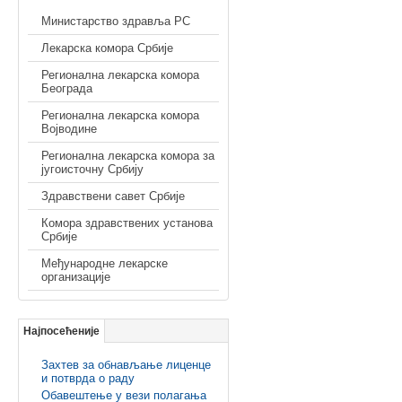
Министарство здравља РС
Лекарска комора Србије
Регионална лекарска комора
Београда
Регионална лекарска комора
Војводине
Регионална лекарска комора за
југоисточну Србију
Здравствени савет Србије
Комора здравствених установа
Србије
Међународне лекарске
организације
Најпосећеније
Захтев за обнављање лиценце
и потврда о раду
Обавештење у вези полагања