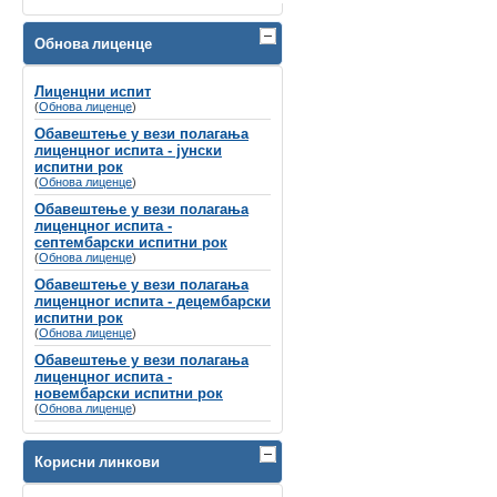
Велико нам је задовољство да Вас
обавестимо да ће се
Обнова лиценце
СИМПОЗИЈУМ ПОВОДОМ СВЕТСКОГ
ДАНА СЛУХА
Лиценцни испит
(
Обнова лиценце
одржати
8-9. март 2024. године у Хотелу
)
Holiday Inn, Београд
Обавештење у вези полагања
лиценцног испита - јунски
Губитак слуха се често назива
испитни рок
„невидљивим инвалидитетом“
не само
(
Обнова лиценце
)
због недостатка видљивих симптома, вец́
Обавештење у вези полагања
зато што је дуго био стигматизован у
лиценцног испита -
друштву и недовољно препознат од
септембарски испитни рок
стране креатора здравствене политике и
(
Обнова лиценце
)
буџета.
Обавештење у вези полагања
лиценцног испита - децембарски
испитни рок
(
Обнова лиценце
)
Обавештење у вези полагања
лиценцног испита -
новембарски испитни рок
(
Обнова лиценце
)
Корисни линкови