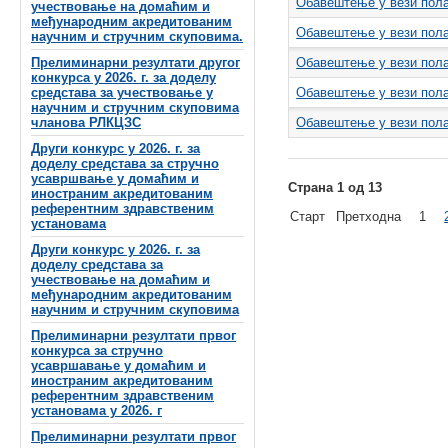
Обавештење у вези пола
учествовање на домаћим и
међународним акредитованим
Обавештење у вези пола
научним и стручним скуповима.
Прелиминарни резултати другог
Обавештење у вези пола
конкурса у 2026. г. за доделу
средстава за учествовање у
Обавештење у вези пола
научним и стручним скуповима
чланова РЛКЦЗС
Обавештење у вези пола
Други конкурс у 2026. г. за
доделу средстава за стручно
усавршвање у домаћим и
Страна 1 од 13
иностраним акредитованим
референтним здравственим
Старт
Претходна
1
установама
Други конкурс у 2026. г. за
доделу средстава за
учествовање на домаћим и
међународним акредитованим
научним и стручним скуповима
Прелиминарни резултати првог
конкурса за стручно
усавршавање у домаћим и
иностраним акредитованим
референтним здравственим
установама у 2026. г
Прелиминарни резултати првог