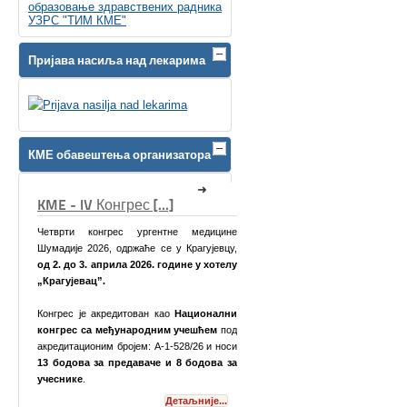
образовање здравствених радника
УЗРС "ТИМ КМЕ"
Пријава насиља над лекарима
КМЕ обавештења организатора
КМЕ Симпозијум [...]
медицине
агујевцу,
 у хотелу
ионални
ешћем
под
26 и носи
одова за
Поштоване колеге,
није...
Детаљније...