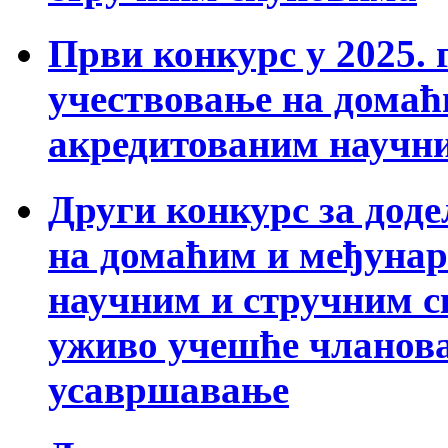
Први конкурс у 2025. г
учествовање на дома
акредитованим научн
Други конкурс за доде
на домаћим и међуна
научним и стручним с
уживо учешће чланов
усавршавање