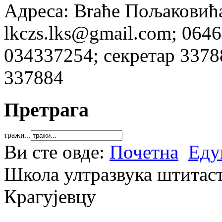
Адреса: Brаће Пољаковића 
lkczs.lks@gmail.com; 064
034337254; секретар 337
337884
Претрага
тражи...
Ви сте овде:
Почетна
Еду
Школа ултразвука штитасте
Крагујевцу