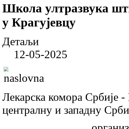
Школа ултразвука штит
у Крагујевцу
Детаљи
12-05-2025
Лекарска комора Србије - 
централну и западну Срби
организ