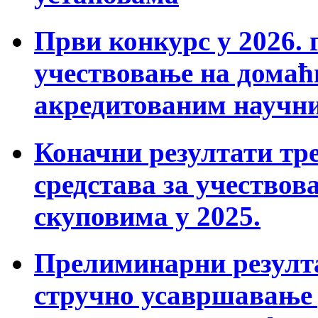
Први конкурс у 2026. г
учествовање на дома
акредитованим научн
Коначни резултати тре
средстава за учествов
скуповима у 2025.
Прелиминарни резулта
стручно усавршавање