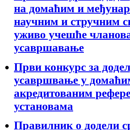
на домаћим и међуна
научним и стручним с
уживо учешће чланов
усавршавање
Први конкурс за додел
усавршвање у домаћи
акредитованим рефер
установама
Правилник о додели с