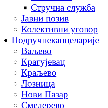
Стручна служба
Јавни позив
Колективни уговор
Подручне
канцеларије
Ваљево
Крагујевац
Краљево
Лозница
Нови Пазар
Смедерево