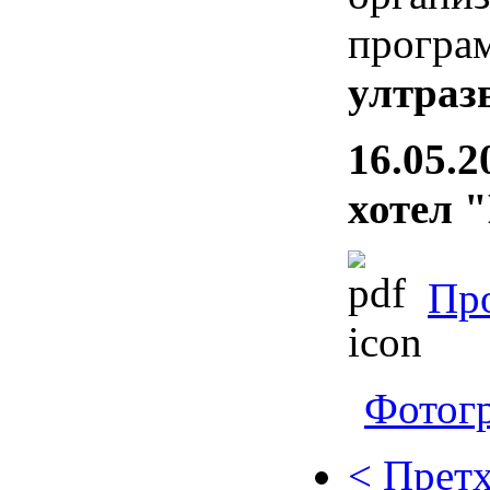
програ
ултраз
16.05.2
хотел 
Пр
Фотог
< Прет