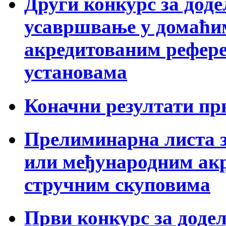
Други конкурс за доде
усавршвање у домаћи
акредитованим рефер
установама
Коначни резултати пр
Прелиминарна листа з
или међународним ак
стручним скуповима
Први конкурс за додел