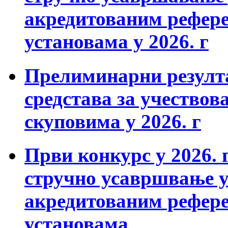
акредитованим рефер
установама у 2026. г
Прелиминарни резулта
средстава за учествов
скуповима у 2026. г
Први конкурс у 2026. г
стручно усавршвање 
акредитованим рефер
установама