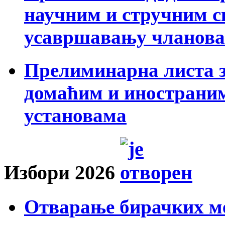
научним и стручним с
усавршавању чланов
Прелиминарна листа з
домаћим и инострани
установама
Избори 2026
Отварање бирачких ме