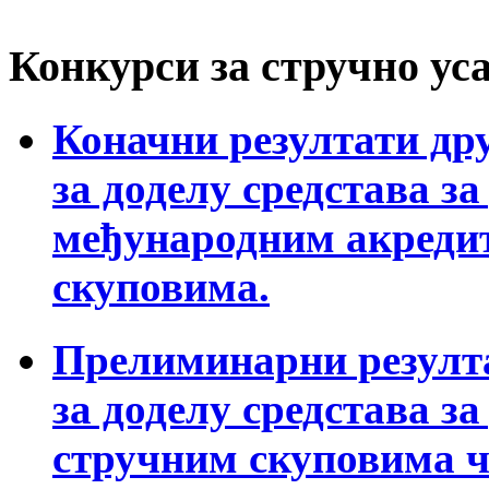
Конкурси за стручно у
Коначни резултати дру
за доделу средстава з
међународним акреди
скуповима.
Прелиминарни резултат
за доделу средстава з
стручним скуповима 