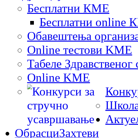
Бесплатни КМЕ
Бесплатни online 
Обавештења oрганиз
Online тестови KME
Табеле Здравственог 
Online KME
Конку
Школа
Актуе
Обрасци
Захтеви