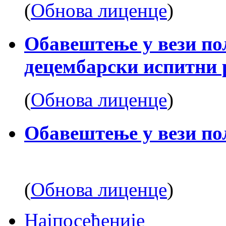
(
Обнова лиценце
)
Обавештење у вези по
децембарски испитни 
(
Обнова лиценце
)
Обавештење у вези по
(
Обнова лиценце
)
Најпосећеније