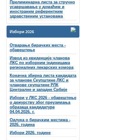
Прелиминарна листа за стручно
усавршавање у домаћим и
иностраним референтним
здравственим установама
Избори 2026
Отварање бирачких места -
обавештење
Извод из евиденције чланова
ЛКС по изборним јединицама
регионалних лекарских комора
Коначна збирна листа кандидата
за чланове Скупштине ЛКС и
чланове скупштинe РЛК
Централне и западне Србије
Избори у ЛКС 2026 - обавештење
о дежурству због преузимања
образаца кандидатуре
04.04.2026. г.
Одлука о бирачким местима -
2026. година
Избори 2026. године