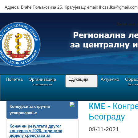
Адреса: Brаће Пољаковића 2Б, Крагујевац; email: lkczs.lks@gmail.com
Величина 
Почетна
Организација
Едукација
Актуелно
Обрас
и активности
Захте
Ви сте овде:
Почетна
Едукација
Обавештења oрганизатора програма КМЕ
KME - Конгр
Конкурси за стручно
усавршавање
Београду
Коначни резултати другог
08-11-2021
конкурса у 2026. годину за
доделу средстава за