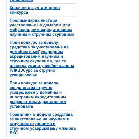
Коначни резултати првог
конкурса
Прелиминарна листа за
учествовање на домаћим или
међународним акредитованим
научним и стручним скуповима
Први конкурс за доделу
средстава за учествовање на
домаћим и међународним
акредитованим научним и
стручним скуповима, где се
планира уживо учешће чланова
РЛКЦЗСурс за стручно
усавршавање
Први конкурс за доделу
средстава за стручно
усавршвање у домаћим и
иностраним акредитованим
референтним здравственим
установама
Правилник о додели средстава
за учествовање на научним и
стручним скуповима и
стручном усавршавању чланова
ЛКС