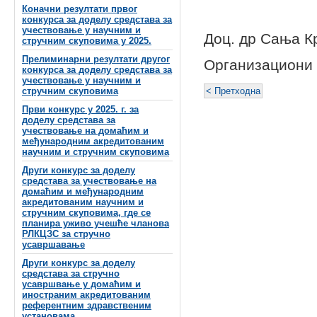
Коначни резултати првог
конкурса за доделу средстава за
учествовање у научним и
Доц. др Сања К
стручним скуповима у 2025.
Прелиминарни резултати другог
Организациони
конкурса за доделу средстава за
учествовање у научним и
стручним скуповима
< Претходна
Први конкурс у 2025. г. за
доделу средстава за
учествовање на домаћим и
међународним акредитованим
научним и стручним скуповима
Други конкурс за доделу
средстава за учествовање на
домаћим и међународним
акредитованим научним и
стручним скуповима, где се
планира уживо учешће чланова
РЛКЦЗС за стручно
усавршавање
Други конкурс за доделу
средстава за стручно
усавршвање у домаћим и
иностраним акредитованим
референтним здравственим
установама