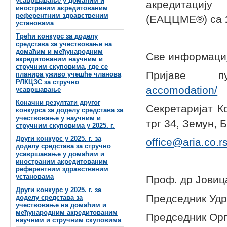
усавршавање у домаћим и
акредитацију
иностраним акредитованим
референтним здравственим
(ЕАЦЦМЕ®) са
установама
Трећи конкурс за доделу
средстава за учествовање на
домаћим и међународним
Све информациј
акредитованим научним и
стручним скуповима, где се
Пријаве п
планира уживо учешће чланова
РЛКЦЗС за стручно
accomodation/
усавршавање
Коначни резултати другог
Секретаријат К
конкурса за доделу средстава за
учествовање у научним и
трг 34, Земун, 
стручним скуповима у 2025. г.
Други конкурс у 2025. г. за
office@aria.co.r
доделу средстава за стручно
усавршавање у домаћим и
иностраним акредитованим
референтним здравственим
установама
Проф. др Јови
Други конкурс у 2025. г. за
Председник Удр
доделу средстава за
учествовање на домаћим и
међународним акредитованим
Председник Орг
научним и стручним скуповима