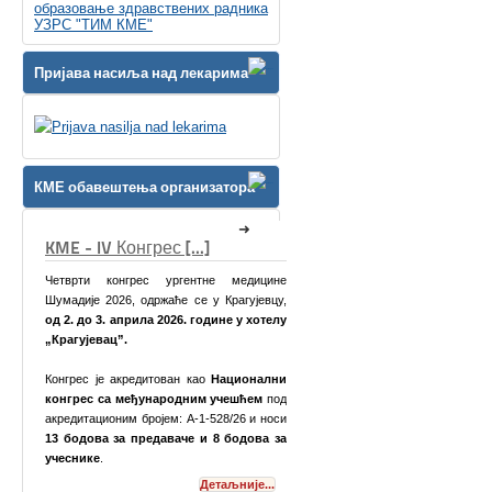
образовање здравствених радника
УЗРС "ТИМ КМЕ"
Пријава насиља над лекарима
КМЕ обавештења организатора
КМЕ Симпозијум [...]
дицине
ујевцу,
у хотелу
онални
ћем
под
6 и носи
дова за
Поштоване колеге,
је...
Детаљније...