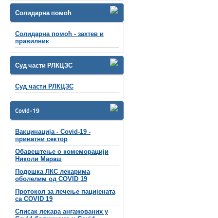
Солидарна помоћ
Солидарна помоћ - захтев и
правилник
Суд части РЛКЦЗС
Суд части РЛКЦЗС
Covid-19
Вакцинација - Covid-19 -
приватни сектор
Обавештење о комеморацији
Николи Мараш
Подршка ЛКС лекарима
оболелим од COVID 19
Протокол за лечење пацијената
са COVID 19
Списак лекара ангажованих у