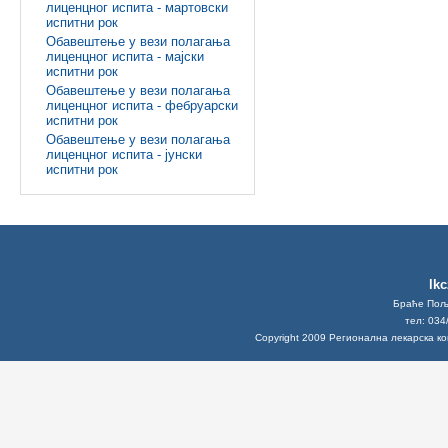
лиценцног испита - мартовски
испитни рок
Обавештење у вези полагања
лиценцног испита - мајски
испитни рок
Обавештење у вези полагања
лиценцног испита - фебруарски
испитни рок
Обавештење у вези полагања
лиценцног испита - јунски
испитни рок
lk
Браће Поља
тел: 034
Copyright 2009 Регионална лекарска к