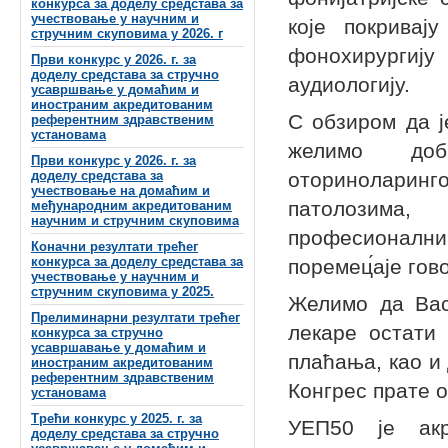
конкурса за доделу средстава за
учествовање у научним и
које покривају
стручним скуповима у 2026. г
фонохирургију 
Први конкурс у 2026. г. за
доделу средстава за стручно
аудиологију.
усавршвање у домаћим и
иностраним акредитованим
С обзиром да ј
референтним здравственим
установама
желимо добр
Први конкурс у 2026. г. за
доделу средстава за
оториноларинг
учествовање на домаћим и
патолозима
међународним акредитованим
научним и стручним скуповима
професионалним
Коначни резултати трећег
конкурса за доделу средстава за
поремец́аје гов
учествовање у научним и
стручним скуповима у 2025.
Желимо да Вас
Прелиминарни резултати трећег
лекаре остати 
конкурса за стручно
усавршавање у домаћим и
плаћања, као и 
иностраним акредитованим
референтним здравственим
Конгрес прате 
установама
Трећи конкурс у 2025. г. за
УЕП50 је акр
доделу средстава за стручно