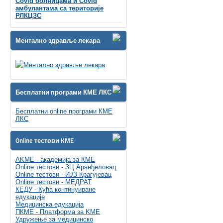
Covid болницама и Covid
амбулантама са територије
РЛКЦЗС
Ментално здравље лекара
Бесплатни програми КМЕ ЛКС
Бесплатни online програми КМЕ
ЛКС
Online тестови KME
AKME - академија за КМЕ
Online тестови - ЗЦ Аранђеловац
Online тестови - ИЈЗ Крагујевац
Online тестови - МЕДРАТ
КЕДУ - Кућа континуиране
едукације
Медицинска едукација
ПКМЕ - Платформа за KME
Удружење за медицинско