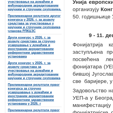
Унија европск
учествовање на домаћим и
међународним акредитованим
организују
Кон
научним и стручним скуповима.
50. годишњице 
Прелиминарни резултати другог
конкурса у 2026. г. за доделу
средстава за учествовање у
научним и стручним скуповима
чланова РЛКЦЗС
9 - 11. д
Други конкурс у 2026. г. за
доделу средстава за стручно
Фонијатрија 
усавршвање у домаћим и
иностраним акредитованим
заступљена пр
референтним здравственим
установама
посвећена ле
Други конкурс у 2026. г. за
фонијатара (УЕП
доделу средстава за
учествовање на домаћим и
бившој Југослав
међународним акредитованим
научним и стручним скуповима
све баријере, у
Прелиминарни резултати првог
конкурса за стручно
Задовољство на
усавршавање у домаћим и
иностраним акредитованим
УЕП-а у Београ
референтним здравственим
установама у 2026. г
манифестациј
Прелиминарни резултати првог
фонијатријске 