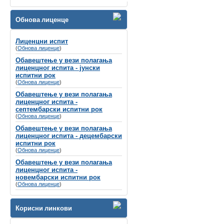
Велико нам је задовољство да Вас
обавестимо да ће се
Обнова лиценце
СИМПОЗИЈУМ ПОВОДОМ СВЕТСКОГ
ДАНА СЛУХА
Лиценцни испит
(
Обнова лиценце
одржати
8-9. март 2024. године у Хотелу
)
Holiday Inn, Београд
Обавештење у вези полагања
лиценцног испита - јунски
Губитак слуха се често назива
испитни рок
„невидљивим инвалидитетом“
не само
(
Обнова лиценце
)
због недостатка видљивих симптома, вец́
Обавештење у вези полагања
зато што је дуго био стигматизован у
лиценцног испита -
друштву и недовољно препознат од
септембарски испитни рок
стране креатора здравствене политике и
(
Обнова лиценце
)
буџета.
Обавештење у вези полагања
лиценцног испита - децембарски
испитни рок
(
Обнова лиценце
)
Обавештење у вези полагања
лиценцног испита -
новембарски испитни рок
(
Обнова лиценце
)
Корисни линкови