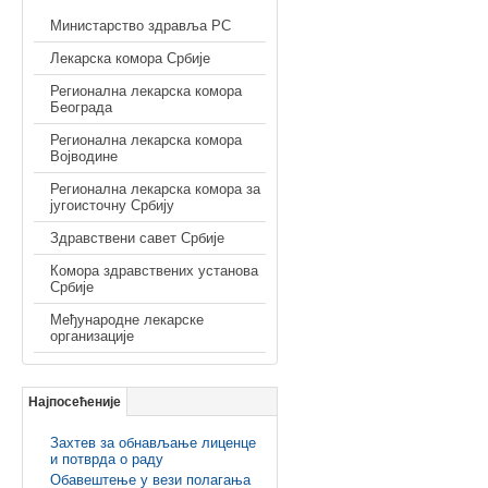
Министарство здравља РС
Лекарска комора Србије
Регионална лекарска комора
Београда
Регионална лекарска комора
Војводине
Регионална лекарска комора за
југоисточну Србију
Здравствени савет Србије
Комора здравствених установа
Србије
Међународне лекарске
организације
Најпосећеније
Захтев за обнављање лиценце
и потврда о раду
Обавештење у вези полагања