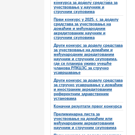
конкурса за доделу средстава за
учествовање у научним и
стручним скуповима
Први конкурс у 2025. г. за доделу
средстава за учествовање на
домаћим и међународним
акредитованим научним и
стручним скуповима
Други конкурс за доделу средстава
за учествовање на домаћим и
међународним акредитованим
научним и стручним скуповима,
где се планира уживо учешће
чланова РЛКЦЗС за стручно
усавршавање
Други конкурс за доделу средстава
за стручно усавршвање у домаћим
и иностраним акредитованим
референтним здравственим
установама
Коначни резултати првог конкурса
Прелиминарна листа за
учествовање на домаћим или
међународним акредитованим
научним и стручним скуповима