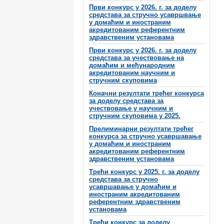
Први конкурс у 2026. г. за доделу
средстава за стручно усавршвање
у домаћим и иностраним
акредитованим референтним
здравственим установама
Први конкурс у 2026. г. за доделу
средстава за учествовање на
домаћим и међународним
акредитованим научним и
стручним скуповима
Коначни резултати трећег конкурса
за доделу средстава за
учествовање у научним и
стручним скуповима у 2025.
Прелиминарни резултати трећег
конкурса за стручно усавршавање
у домаћим и иностраним
акредитованим референтним
здравственим установама
Трећи конкурс у 2025. г. за доделу
средстава за стручно
усавршавање у домаћим и
иностраним акредитованим
референтним здравственим
установама
Трећи конкурс за доделу