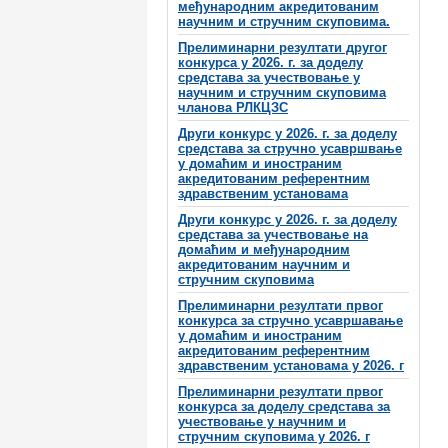
међународним акредитованим
научним и стручним скуповима.
Прелиминарни резултати другог
конкурса у 2026. г. за доделу
средстава за учествовање у
научним и стручним скуповима
чланова РЛКЦЗС
Други конкурс у 2026. г. за доделу
средстава за стручно усавршвање
у домаћим и иностраним
акредитованим референтним
здравственим установама
Други конкурс у 2026. г. за доделу
средстава за учествовање на
домаћим и међународним
акредитованим научним и
стручним скуповима
Прелиминарни резултати првог
конкурса за стручно усавршавање
у домаћим и иностраним
акредитованим референтним
здравственим установама у 2026. г
Прелиминарни резултати првог
конкурса за доделу средстава за
учествовање у научним и
стручним скуповима у 2026. г