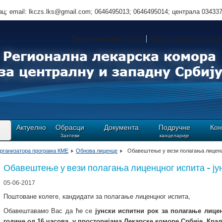
ц; email: lkczs.lks@gmail.com; 0646495013; 0646495014; централа 03433
Величина слова
Веће
Врати у претходно ста
Актуелно
Обрасци
Документа
Подручне
Кон
Захтеви
канцеларије
рганизатора програма КМЕ
Обнова лиценце
Обавештење у вези полагања лиценцн
Обавештење у вези полагања лиценцног испита - јун
05-06-2017
Поштоване колеге, кандидати за полагање лиценцног испита,
Обавештавамо Вас да ће се
јунски испитни рок за полагање лицен
године од 16 часова, у просторијама Лекарске коморе Србије, Краљ