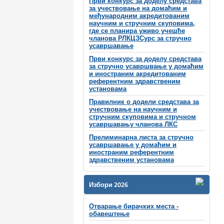
Први конкурс за доделу средстава
за учествовање на домаћим и
међународним акредитованим
научним и стручним скуповима,
где се планира уживо учешће
чланова РЛКЦЗСурс за стручно
усавршавање
Први конкурс за доделу средстава
за стручно усавршвање у домаћим
и иностраним акредитованим
референтним здравственим
установама
Правилник о додели средстава за
учествовање на научним и
стручним скуповима и стручном
усавршавању чланова ЛКС
Прелиминарна листа за стручно
усавршавање у домаћим и
иностраним референтним
здравственим установама
Избори 2026
Отварање бирачких места -
обавештење