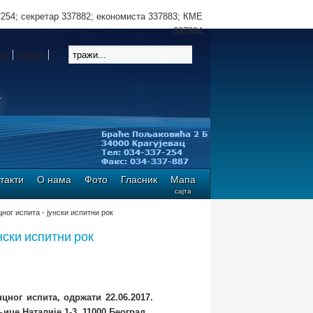
7254; секретар 337882; економиста 337883; КМЕ
337884
ње
Мање
такти
О нама
Фото
Гласник
Мапа
сајта
ог испита - јунски испитни рок
ски испитни рок
цног испита, одржати 22.06.2017.
ице Наталије 1-3, 11000 Београд