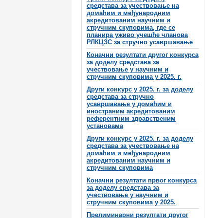
средстава за учествовање на
домаћим и међународним
акредитованим научним и
стручним скуповима, где се
планира уживо учешће чланова
РЛКЦЗС за стручно усавршавање
Коначни резултати другог конкурса
за доделу средстава за
учествовање у научним и
стручним скуповима у 2025. г.
Други конкурс у 2025. г. за доделу
средстава за стручно
усавршавање у домаћим и
иностраним акредитованим
референтним здравственим
установама
Други конкурс у 2025. г. за доделу
средстава за учествовање на
домаћим и међународним
акредитованим научним и
стручним скуповима
Коначни резултати првог конкурса
за доделу средстава за
учествовање у научним и
стручним скуповима у 2025.
Прелиминарни резултати другог