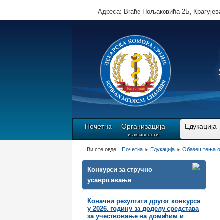
Адреса: Brаће Пољаковића 2Б, Крагујева
Почетна
Организација
Едукација
и активности
Ви сте овде:
Почетна
Едукација
Обавештења o
Конкурси за стручно
усавршавање
Коначни резултати другог конкурса
у 2026. годину за доделу средстава
за учествовање на домаћим и