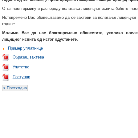
О тачном термину и распореду полагања лиценцног испита бићете нак
Истовремено Вас обавештавамо да се захтеви за полагање лиценцног и
године.
Молимо Вас да нас благовремено обавестите, уколико после
лицнцног испита од истог одустанете.
Пример уплатнице
Образац захтева
Упутство
Поступак
< Претходна