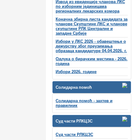
Извод из евиденције чланова ЛКС
по изборним јединицама
регионалних лекарских комора
Коначна збирна листа кандидата за
чланове Скупштине ЛКС и чланове
скупштинe РЛК Централне и
западне Србије
Избори у ЛКС 2026 - обавештење о
дежурству због преузимања
образаца кандидатуре 04.04.2026. г.
Одлука о бирачким местима - 2026.
година
Избори 2026. године
Солидарна помоћ
Солидарна помоћ - захтев и
правилник
Суд части РЛКЦЗС
Суд части РЛКЦЗС