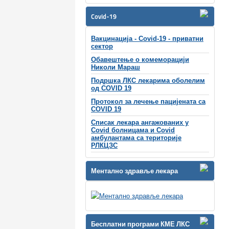
Covid-19
Вакцинација - Covid-19 - приватни
сектор
Обавештење о комеморацији
Николи Мараш
Подршка ЛКС лекарима оболелим
од COVID 19
Протокол за лечење пацијената са
COVID 19
Списак лекара ангажованих у
Covid болницама и Covid
амбулантама са територије
РЛКЦЗС
Ментално здравље лекара
Бесплатни програми КМЕ ЛКС