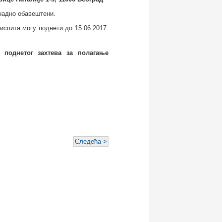
надно обавештени.
спита могу поднети до 15.06.2017.
 поднетог захтева за полагање
Следећа >