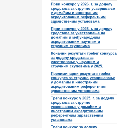
Први конкурс у 2026. г. за доделу
средстава за стручно усавршвање
у домаћим и иностраним
акредитованим референтним
здравственим установама
Први конкурс у 2026. г. за доделу
средстава за учествовање на
домаћим и међународним
акредитованим научним и
стручним скуповима
Коначни резултати трећег конкурса
за доделу средстава за
учествовање у научним и
стручним скуповима у 2025.
Прелиминарни резултати трећег
конкурса за стручно усавршавање
у домаћим и иностраним
акредитованим референтним
здравственим установама
Трећи конкурс у 2025. г. за доделу
средстава за стручно
усавршавање у домаћим и
иностраним акредитованим
референтним здравственим
установама
Трећи конкурс за доделу