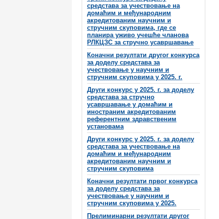
средстава за учествовање на
домаћим и међународним
акредитованим научним и
стручним скуповима, где се
планира уживо учешће чланова
РЛКЦЗС за стручно усавршавање
Коначни резултати другог конкурса
за доделу средстава за
учествовање у научним и
стручним скуповима у 2025. г.
Други конкурс у 2025. г. за доделу
средстава за стручно
усавршавање у домаћим и
иностраним акредитованим
референтним здравственим
установама
Други конкурс у 2025. г. за доделу
средстава за учествовање на
домаћим и међународним
акредитованим научним и
стручним скуповима
Коначни резултати првог конкурса
за доделу средстава за
учествовање у научним и
стручним скуповима у 2025.
Прелиминарни резултати другог