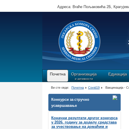
Адреса: Brаће Пољаковића 2Б, Крагујева
Почетна
Организација
Едукација
и активности
Ви сте овде:
Почетна
Covid19
Вакцинација - C
Конкурси за стручно
усавршавање
Коначни резултати другог конкурса
у 2026. годину за доделу средстава
за учествовање на домаћим и