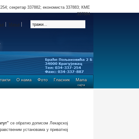
7254; секретар 337882; економиста 337883; КМЕ
337884
ње
Мање
такти
О нама
Фото
Гласник
Мапа
сајта
атут"
се обратио дописом Лекарској
дравственим установама у приватној