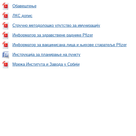
Обавештење
ЛКС допис
Стручно методолошко упутство за имунизацију
Информатор за здравствене раднике Pfizer
Информатор за вакцинисана лица и њихове старатеље Pfizer
Инструкција за планирање на пункту
Мрежа Института и Завода у Србији