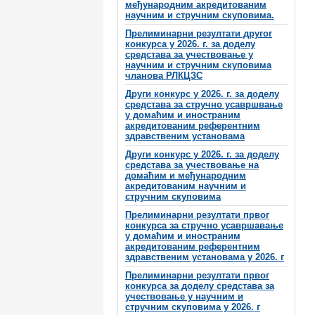
међународним акредитованим
научним и стручним скуповима.
Прелиминарни резултати другог
конкурса у 2026. г. за доделу
средстава за учествовање у
научним и стручним скуповима
чланова РЛКЦЗС
Други конкурс у 2026. г. за доделу
средстава за стручно усавршвање
у домаћим и иностраним
акредитованим референтним
здравственим установама
Други конкурс у 2026. г. за доделу
средстава за учествовање на
домаћим и међународним
акредитованим научним и
стручним скуповима
Прелиминарни резултати првог
конкурса за стручно усавршавање
у домаћим и иностраним
акредитованим референтним
здравственим установама у 2026. г
Прелиминарни резултати првог
конкурса за доделу средстава за
учествовање у научним и
стручним скуповима у 2026. г