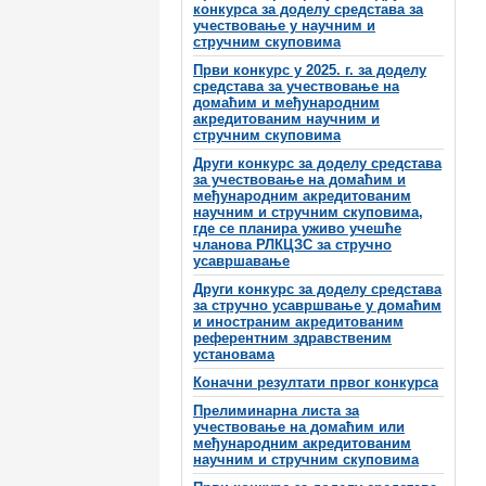
конкурса за доделу средстава за
учествовање у научним и
стручним скуповима
Први конкурс у 2025. г. за доделу
средстава за учествовање на
домаћим и међународним
акредитованим научним и
стручним скуповима
Други конкурс за доделу средстава
за учествовање на домаћим и
међународним акредитованим
научним и стручним скуповима,
где се планира уживо учешће
чланова РЛКЦЗС за стручно
усавршавање
Други конкурс за доделу средстава
за стручно усавршвање у домаћим
и иностраним акредитованим
референтним здравственим
установама
Коначни резултати првог конкурса
Прелиминарна листа за
учествовање на домаћим или
међународним акредитованим
научним и стручним скуповима