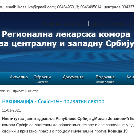
ц; email: lkczs.lks@gmail.com; 0646495013; 0646495014; централа 03433
Величина слова
Веће
Врати у претходно ста
Актуелно
Обрасци
Документа
Подручне
Кон
Захтеви
канцеларије
ovid-19 - приватни сектор
Вакцинација - Covid-19 - приватни сектор
11-01-2021
Институт за јавно здравље Републике Србије „Милан Јовановић Б
комори Србије са захтевом да обавестимо лекаре и све запослене у з
својини и приватној пракси о процесу имунизације против
Ковида 19
.