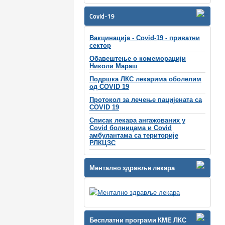
Covid-19
Вакцинација - Covid-19 - приватни
сектор
Обавештење о комеморацији
Николи Мараш
Подршка ЛКС лекарима оболелим
од COVID 19
Протокол за лечење пацијената са
COVID 19
Списак лекара ангажованих у
Covid болницама и Covid
амбулантама са територије
РЛКЦЗС
Ментално здравље лекара
Бесплатни програми КМЕ ЛКС