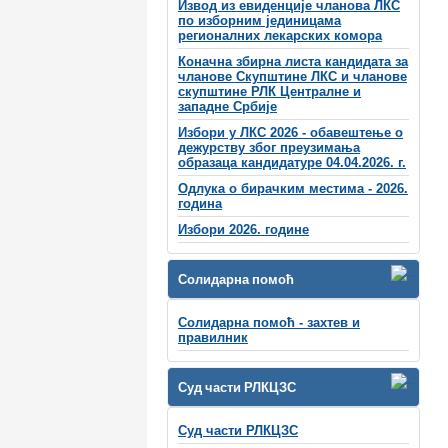
Извод из евиденције чланова ЛКС
по изборним јединицама
регионалних лекарских комора
Коначна збирна листа кандидата за
чланове Скупштине ЛКС и чланове
скупштинe РЛК Централне и
западне Србије
Избори у ЛКС 2026 - обавештење о
дежурству због преузимања
образаца кандидатуре 04.04.2026. г.
Одлука о бирачким местима - 2026.
година
Избори 2026. године
Солидарна помоћ
Солидарна помоћ - захтев и
правилник
Суд части РЛКЦЗС
Суд части РЛКЦЗС