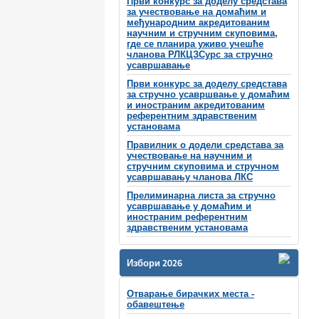
Први конкурс за доделу средстава
за учествовање на домаћим и
међународним акредитованим
научним и стручним скуповима,
где се планира уживо учешће
чланова РЛКЦЗСурс за стручно
усавршавање
Први конкурс за доделу средстава
за стручно усавршвање у домаћим
и иностраним акредитованим
референтним здравственим
установама
Правилник о додели средстава за
учествовање на научним и
стручним скуповима и стручном
усавршавању чланова ЛКС
Прелиминарна листа за стручно
усавршавање у домаћим и
иностраним референтним
здравственим установама
Избори 2026
Отварање бирачких места -
обавештење