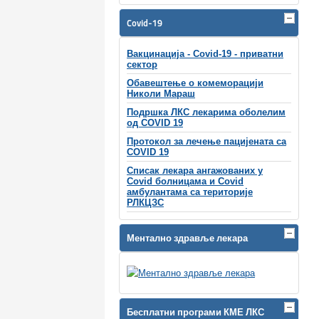
Covid-19
Вакцинација - Covid-19 - приватни
сектор
Обавештење о комеморацији
Николи Мараш
Подршка ЛКС лекарима оболелим
од COVID 19
Протокол за лечење пацијената са
COVID 19
Списак лекара ангажованих у
Covid болницама и Covid
амбулантама са територије
РЛКЦЗС
Ментално здравље лекара
Бесплатни програми КМЕ ЛКС