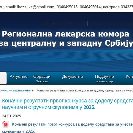
ц; email: lkczs.lks@gmail.com; 0646495013; 0646495014; централа 03433
Величина слова
Веће
Врати у претходно ста
Актуелно
Обрасци
Документа
Подручне
Кон
Захтеви
канцеларије
тручно усавршавање
Коначни резултати првог конкурса за доделу средстава за уч
Коначни резултати првог конкурса за доделу средст
научним и стручним скуповима у 2025.
24-01-2025
Коначни резултати првог конкурса за доделу средстава за учест
скуповима у 2025.