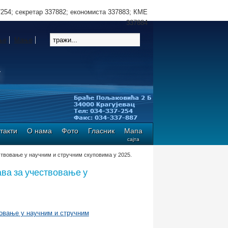
7254; секретар 337882; економиста 337883; КМЕ
337884
ње
Мање
такти
О нама
Фото
Гласник
Мапа
сајта
ествовање у научним и стручним скуповима у 2025.
ава за учествовање у
вовање у научним и стручним