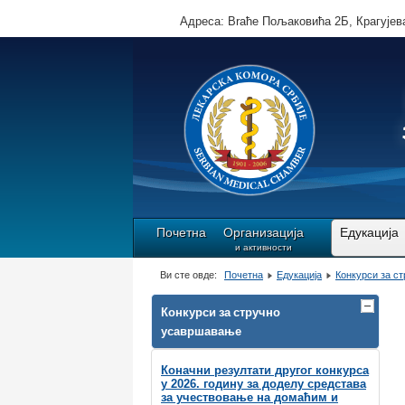
Адреса: Brаће Пољаковића 2Б, Крагујева
Почетна
Организација
Едукација
и активности
Ви сте овде:
Почетна
Едукација
Конкурси за с
Конкурси за стручно
усавршавање
Коначни резултати другог конкурса
у 2026. годину за доделу средстава
за учествовање на домаћим и