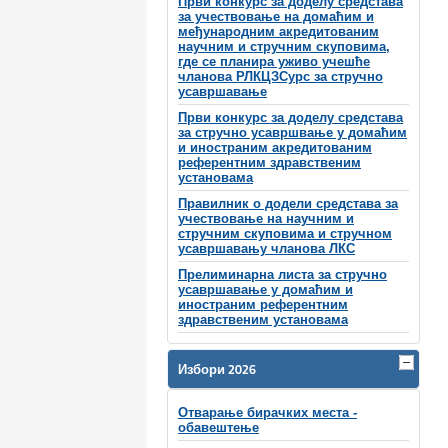
Први конкурс за доделу средстава
за учествовање на домаћим и
међународним акредитованим
научним и стручним скуповима,
где се планира уживо учешће
чланова РЛКЦЗСурс за стручно
усавршавање
Први конкурс за доделу средстава
за стручно усавршвање у домаћим
и иностраним акредитованим
референтним здравственим
установама
Правилник о додели средстава за
учествовање на научним и
стручним скуповима и стручном
усавршавању чланова ЛКС
Прелиминарна листа за стручно
усавршавање у домаћим и
иностраним референтним
здравственим установама
Избори 2026
Отварање бирачких места -
обавештење