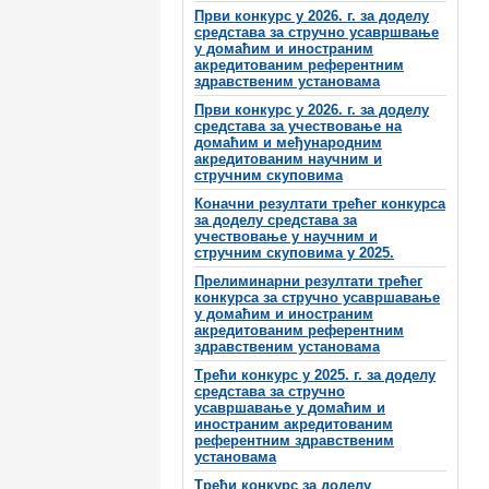
Први конкурс у 2026. г. за доделу
средстава за стручно усавршвање
у домаћим и иностраним
акредитованим референтним
здравственим установама
Први конкурс у 2026. г. за доделу
средстава за учествовање на
домаћим и међународним
акредитованим научним и
стручним скуповима
Коначни резултати трећег конкурса
за доделу средстава за
учествовање у научним и
стручним скуповима у 2025.
Прелиминарни резултати трећег
конкурса за стручно усавршавање
у домаћим и иностраним
акредитованим референтним
здравственим установама
Трећи конкурс у 2025. г. за доделу
средстава за стручно
усавршавање у домаћим и
иностраним акредитованим
референтним здравственим
установама
Трећи конкурс за доделу