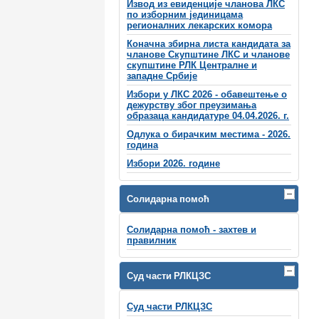
Извод из евиденције чланова ЛКС
по изборним јединицама
регионалних лекарских комора
Коначна збирна листа кандидата за
чланове Скупштине ЛКС и чланове
скупштинe РЛК Централне и
западне Србије
Избори у ЛКС 2026 - обавештење о
дежурству због преузимања
образаца кандидатуре 04.04.2026. г.
Одлука о бирачким местима - 2026.
година
Избори 2026. године
Солидарна помоћ
Солидарна помоћ - захтев и
правилник
Суд части РЛКЦЗС
Суд части РЛКЦЗС