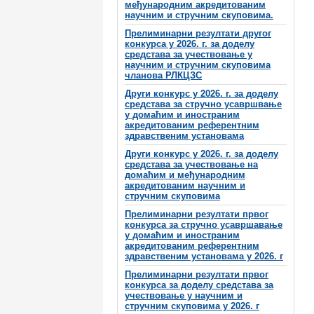
међународним акредитованим
научним и стручним скуповима.
Прелиминарни резултати другог
конкурса у 2026. г. за доделу
средстава за учествовање у
научним и стручним скуповима
чланова РЛКЦЗС
Други конкурс у 2026. г. за доделу
средстава за стручно усавршвање
у домаћим и иностраним
акредитованим референтним
здравственим установама
Други конкурс у 2026. г. за доделу
средстава за учествовање на
домаћим и међународним
акредитованим научним и
стручним скуповима
Прелиминарни резултати првог
конкурса за стручно усавршавање
у домаћим и иностраним
акредитованим референтним
здравственим установама у 2026. г
Прелиминарни резултати првог
конкурса за доделу средстава за
учествовање у научним и
стручним скуповима у 2026. г