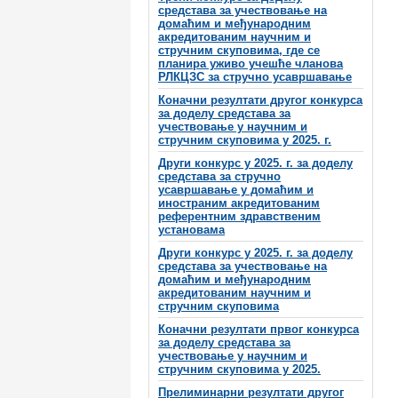
средстава за учествовање на
домаћим и међународним
акредитованим научним и
стручним скуповима, где се
планира уживо учешће чланова
РЛКЦЗС за стручно усавршавање
Коначни резултати другог конкурса
за доделу средстава за
учествовање у научним и
стручним скуповима у 2025. г.
Други конкурс у 2025. г. за доделу
средстава за стручно
усавршавање у домаћим и
иностраним акредитованим
референтним здравственим
установама
Други конкурс у 2025. г. за доделу
средстава за учествовање на
домаћим и међународним
акредитованим научним и
стручним скуповима
Коначни резултати првог конкурса
за доделу средстава за
учествовање у научним и
стручним скуповима у 2025.
Прелиминарни резултати другог