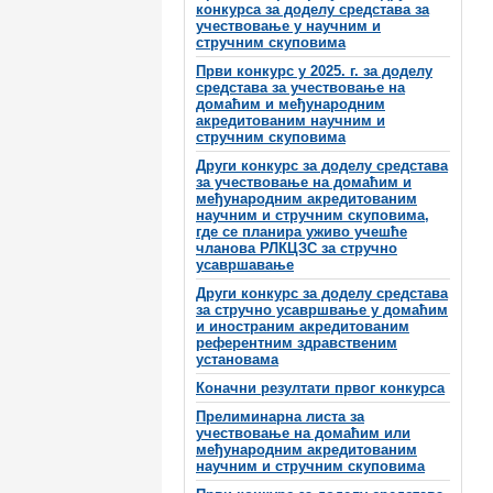
конкурса за доделу средстава за
учествовање у научним и
стручним скуповима
Први конкурс у 2025. г. за доделу
средстава за учествовање на
домаћим и међународним
акредитованим научним и
стручним скуповима
Други конкурс за доделу средстава
за учествовање на домаћим и
међународним акредитованим
научним и стручним скуповима,
где се планира уживо учешће
чланова РЛКЦЗС за стручно
усавршавање
Други конкурс за доделу средстава
за стручно усавршвање у домаћим
и иностраним акредитованим
референтним здравственим
установама
Коначни резултати првог конкурса
Прелиминарна листа за
учествовање на домаћим или
међународним акредитованим
научним и стручним скуповима