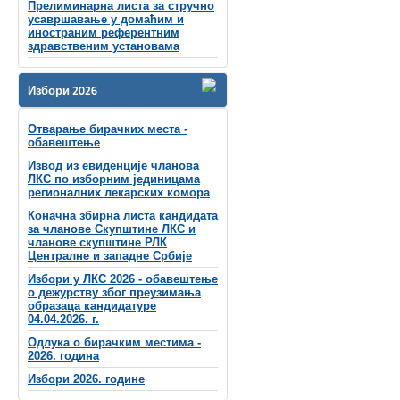
Прелиминарна листа за стручно
усавршавање у домаћим и
иностраним референтним
здравственим установама
Избори 2026
Отварање бирачких места -
обавештење
Извод из евиденције чланова
ЛКС по изборним јединицама
регионалних лекарских комора
Коначна збирна листа кандидата
за чланове Скупштине ЛКС и
чланове скупштинe РЛК
Централне и западне Србије
Избори у ЛКС 2026 - обавештење
о дежурству због преузимања
образаца кандидатуре
04.04.2026. г.
Одлука о бирачким местима -
2026. година
Избори 2026. године