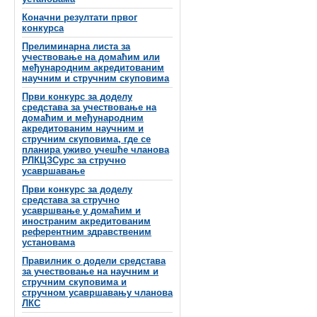
Коначни резултати првог
конкурса
Прелиминарна листа за
учествовање на домаћим или
међународним акредитованим
научним и стручним скуповима
Први конкурс за доделу
средстава за учествовање на
домаћим и међународним
акредитованим научним и
стручним скуповима, где се
планира уживо учешће чланова
РЛКЦЗСурс за стручно
усавршавање
Први конкурс за доделу
средстава за стручно
усавршвање у домаћим и
иностраним акредитованим
референтним здравственим
установама
Правилник о додели средстава
за учествовање на научним и
стручним скуповима и
стручном усавршавању чланова
ЛКС