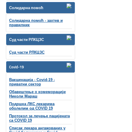
Солидарна помоћ
Солидарна помоћ - захтев и
правилник
Суд части РЛКЦЗС
Суд части РЛКЦЗС
Covid-19
Вакцинација - Covid-19 -
приватни сектор
Обавештење о комеморацији
Николи Мараш
Подршка ЛКС лекарима
оболелим од COVID 19
Протокол за лечење пацијената
са COVID 19
Списак лекара ангажованих у