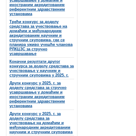
усавршавање у домаћим и
иностраним акредитованим
референтним здравственим
установама
Трећи конкурс за доделу
средстава за учествовање на
домаћим и међународним
акредитованим научним и
стручним скуповима, где се
планира уживо учешће чланова
РЛКЦЗС за стручно
усавршавање
Коначни резултати другог
конкурса за доделу средстава за
учествовање у научним и
стручним скуповима у 2025. г.
Други конкурс у 2025. г. за
доделу средстава за стручно
усавршавање у домаћим и
иностраним акредитованим
референтним здравственим
установама
Други конкурс у 2025. г. за
доделу средстава за
учествовање на домаћим и
међународним акредитованим
научним и стручним скуповима