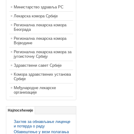
Министарство здравља РС
Лекарска комора Србије
Регионална лекарска комора
Београда
Регионална лекарска комора
Војводине
Регионална лекарска комора за
југоисточну Србију
Здравствени савет Србије
Комора здравствених установа
Србије
Међународне лекарске
организације
Најпосећеније
Захтев за обнављање лиценце
и потврда о раду
Обавештење у вези полагања