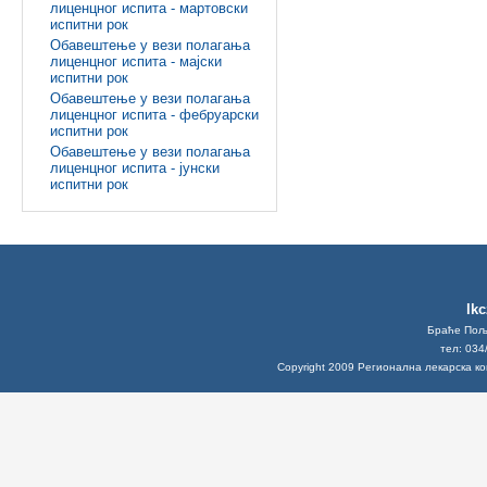
лиценцног испита - мартовски
испитни рок
Обавештење у вези полагања
лиценцног испита - мајски
испитни рок
Обавештење у вези полагања
лиценцног испита - фебруарски
испитни рок
Обавештење у вези полагања
лиценцног испита - јунски
испитни рок
lk
Браће Поља
тел: 034
Copyright 2009 Регионална лекарска к