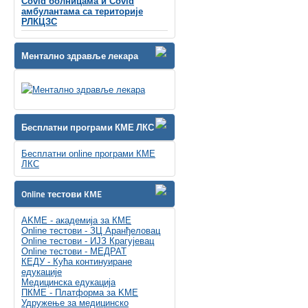
Covid болницама и Covid
амбулантама са територије
РЛКЦЗС
Ментално здравље лекара
Бесплатни програми КМЕ ЛКС
Бесплатни online програми КМЕ
ЛКС
Online тестови KME
AKME - академија за КМЕ
Online тестови - ЗЦ Аранђеловац
Online тестови - ИЈЗ Крагујевац
Online тестови - МЕДРАТ
КЕДУ - Кућа континуиране
едукације
Медицинска едукација
ПКМЕ - Платформа за KME
Удружење за медицинско