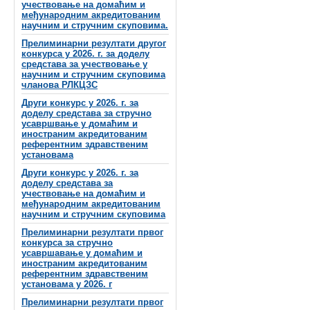
учествовање на домаћим и
међународним акредитованим
научним и стручним скуповима.
Прелиминарни резултати другог
конкурса у 2026. г. за доделу
средстава за учествовање у
научним и стручним скуповима
чланова РЛКЦЗС
Други конкурс у 2026. г. за
доделу средстава за стручно
усавршвање у домаћим и
иностраним акредитованим
референтним здравственим
установама
Други конкурс у 2026. г. за
доделу средстава за
учествовање на домаћим и
међународним акредитованим
научним и стручним скуповима
Прелиминарни резултати првог
конкурса за стручно
усавршавање у домаћим и
иностраним акредитованим
референтним здравственим
установама у 2026. г
Прелиминарни резултати првог