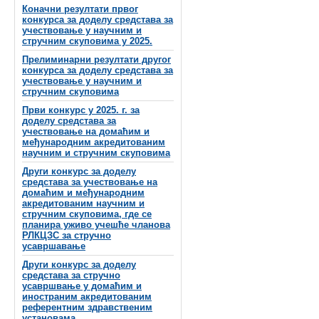
Коначни резултати првог
конкурса за доделу средстава за
учествовање у научним и
стручним скуповима у 2025.
Прелиминарни резултати другог
конкурса за доделу средстава за
учествовање у научним и
стручним скуповима
Први конкурс у 2025. г. за
доделу средстава за
учествовање на домаћим и
међународним акредитованим
научним и стручним скуповима
Други конкурс за доделу
средстава за учествовање на
домаћим и међународним
акредитованим научним и
стручним скуповима, где се
планира уживо учешће чланова
РЛКЦЗС за стручно
усавршавање
Други конкурс за доделу
средстава за стручно
усавршвање у домаћим и
иностраним акредитованим
референтним здравственим
установама