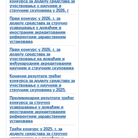
конкурса за доделу средстава за
учествовање у научним и
стручним скуповима у 2026. г
Први конкурс у 2026. г. за
доделу средстава за стручно
усавршвање у домаћим и
иностраним акредитованим
референтним здравственим
установама
Први конкурс у 2026. г. за
доделу средстава за
учествовање на домаћим и
међународним акредитованим
научним и стручним скуповима
Коначни резултати трећег
конкурса за доделу средстава за
учествовање у научним и
стручним скуповима у 2025.
Прелиминарни резултати трећег
конкурса за стручно
усавршавање у домаћим и
иностраним акредитованим
референтним здравственим
установама
Трећи конкурс у 2025. г. за
доделу средстава за стручно