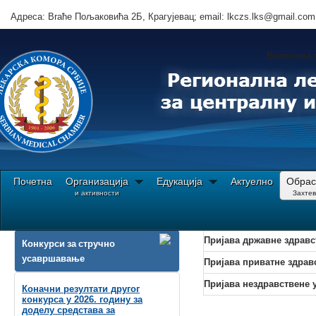
Адреса: Brаће Пољаковића 2Б, Крагујевац; email: lkczs.lks@gmail.com
Величина 
Почетна
Организација
Едукација
Актуелно
Обрас
и активности
Захте
Ви сте овде:
Почетна
Обрасци||Захтеви
За установе
Пријава државне здравс
Конкурси за стручно
усавршавање
Пријава приватне здрав
Пријава нездравствене 
Коначни резултати другог
конкурса у 2026. годину за
доделу средстава за