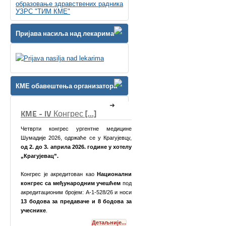
образовање здравствених радника
УЗРС "ТИМ КМЕ"
Пријава насиља над лекарима
КМЕ обавештења организатора
КМЕ Симпозијум [...]
медицине
рагујевцу,
е у хотелу
ционални
ешћем
под
/26 и носи
бодова за
Поштоване колеге,
љније...
Детаљније...