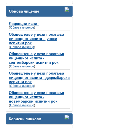
Велико нам је задовољство да Вас
обавестимо да ће се
Обнова лиценце
СИМПОЗИЈУМ ПОВОДОМ СВЕТСКОГ
ДАНА СЛУХА
Лиценцни испит
(
Обнова лиценце
одржати
8-9. март 2024. године у Хотелу
)
Holiday Inn, Београд
Обавештење у вези полагања
лиценцног испита - јунски
Губитак слуха се често назива
испитни рок
„невидљивим инвалидитетом“
не само
(
Обнова лиценце
)
због недостатка видљивих симптома, вец́
Обавештење у вези полагања
зато што је дуго био стигматизован у
лиценцног испита -
друштву и недовољно препознат од
септембарски испитни рок
стране креатора здравствене политике и
(
Обнова лиценце
)
буџета.
Обавештење у вези полагања
лиценцног испита - децембарски
испитни рок
(
Обнова лиценце
)
Обавештење у вези полагања
лиценцног испита -
новембарски испитни рок
(
Обнова лиценце
)
Корисни линкови