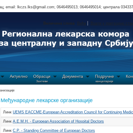
ц; email: lkczs.lks@gmail.com; 0646495013; 0646495014; централа 03433
Величина слова
Веће
Врати у претходно ста
Актуелно
Обрасци
Документа
Подручне
Кон
Захтеви
канцеларије
анизације
Међународне лекарске организације
Линк
UEMS EACCME-European Accreditation Council for Continuing Medic
Линк
A.E.M.H. - European Association of Hospital Doctors
Линк
C.P. - Standing Committee of European Doctors