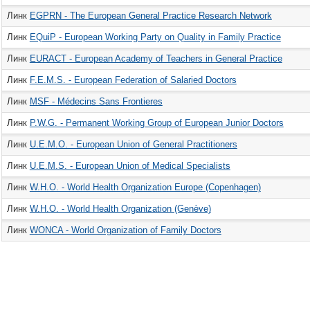
Линк
EGPRN - The European General Practice Research Network
Линк
EQuiP - European Working Party on Quality in Family Practice
Линк
EURACT - European Academy of Teachers in General Practice
Линк
F.E.M.S. - European Federation of Salaried Doctors
Линк
MSF - Médecins Sans Frontieres
Линк
P.W.G. - Permanent Working Group of European Junior Doctors
Линк
U.E.M.O. - European Union of General Practitioners
Линк
U.E.M.S. - European Union of Medical Specialists
Линк
W.H.O. - World Health Organization Europe (Copenhagen)
Линк
W.H.O. - World Health Organization (Genève)
Линк
WONCA - World Organization of Family Doctors