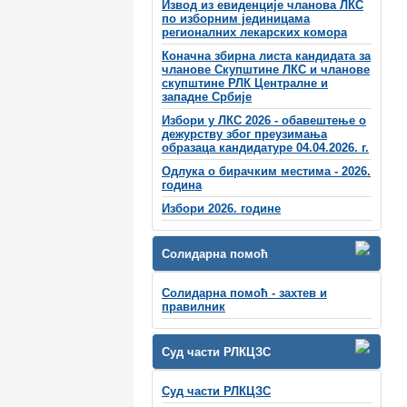
Извод из евиденције чланова ЛКС
по изборним јединицама
регионалних лекарских комора
Коначна збирна листа кандидата за
чланове Скупштине ЛКС и чланове
скупштинe РЛК Централне и
западне Србије
Избори у ЛКС 2026 - обавештење о
дежурству због преузимања
образаца кандидатуре 04.04.2026. г.
Одлука о бирачким местима - 2026.
година
Избори 2026. године
Солидарна помоћ
Солидарна помоћ - захтев и
правилник
Суд части РЛКЦЗС
Суд части РЛКЦЗС