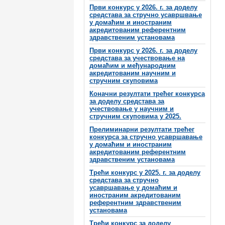
Први конкурс у 2026. г. за доделу
средстава за стручно усавршвање
у домаћим и иностраним
акредитованим референтним
здравственим установама
Први конкурс у 2026. г. за доделу
средстава за учествовање на
домаћим и међународним
акредитованим научним и
стручним скуповима
Коначни резултати трећег конкурса
за доделу средстава за
учествовање у научним и
стручним скуповима у 2025.
Прелиминарни резултати трећег
конкурса за стручно усавршавање
у домаћим и иностраним
акредитованим референтним
здравственим установама
Трећи конкурс у 2025. г. за доделу
средстава за стручно
усавршавање у домаћим и
иностраним акредитованим
референтним здравственим
установама
Трећи конкурс за доделу