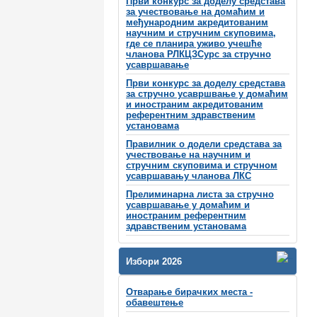
Први конкурс за доделу средстава
за учествовање на домаћим и
међународним акредитованим
научним и стручним скуповима,
где се планира уживо учешће
чланова РЛКЦЗСурс за стручно
усавршавање
Први конкурс за доделу средстава
за стручно усавршвање у домаћим
и иностраним акредитованим
референтним здравственим
установама
Правилник о додели средстава за
учествовање на научним и
стручним скуповима и стручном
усавршавању чланова ЛКС
Прелиминарна листа за стручно
усавршавање у домаћим и
иностраним референтним
здравственим установама
Избори 2026
Отварање бирачких места -
обавештење