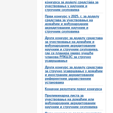
конкурса за доделу средстава за
учествовање у научним и
стручним скуповима
Први конкурс у 2025. г. за доделу
средстава за учествовање на
домаћим и међународним
акредитованим научним и
стручним скуповима
Други конкурс за доделу средстава
за учествовање на домаћим и
међународним акредитованим
научним и стручним скуповима,
где се планира уживо учешће
чланова РЛКЦЗС за стручно
усавршавање
Други конкурс за доделу средстава
за стручно усавршвање у домаћим
и иностраним акредитованим
референтним здравственим
установама
Коначни резултати првог конкурса
Прелиминарна листа за
учествовање на домаћим или
међународним акредитованим
научним и стручним скуповима