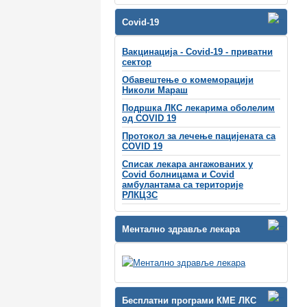
Covid-19
Вакцинација - Covid-19 - приватни
сектор
Обавештење о комеморацији
Николи Мараш
Подршка ЛКС лекарима оболелим
од COVID 19
Протокол за лечење пацијената са
COVID 19
Списак лекара ангажованих у
Covid болницама и Covid
амбулантама са територије
РЛКЦЗС
Ментално здравље лекара
Бесплатни програми КМЕ ЛКС