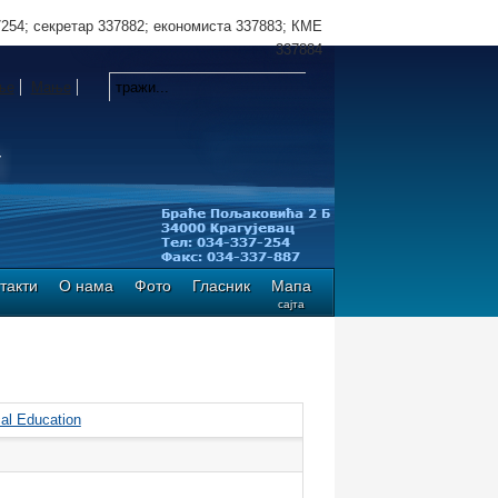
7254; секретар 337882; економиста 337883; КМЕ
337884
ње
Мање
такти
О нама
Фото
Гласник
Мапа
сајта
al Education