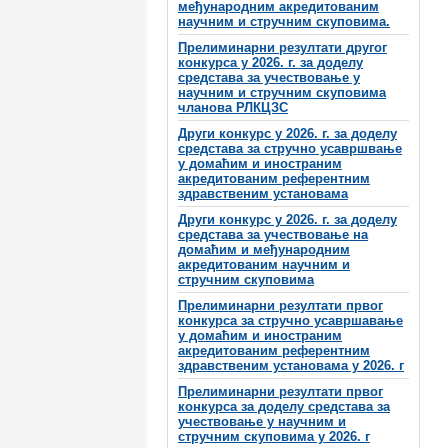
међународним акредитованим
научним и стручним скуповима.
Прелиминарни резултати другог
конкурса у 2026. г. за доделу
средстава за учествовање у
научним и стручним скуповима
чланова РЛКЦЗС
Други конкурс у 2026. г. за доделу
средстава за стручно усавршвање
у домаћим и иностраним
акредитованим референтним
здравственим установама
Други конкурс у 2026. г. за доделу
средстава за учествовање на
домаћим и међународним
акредитованим научним и
стручним скуповима
Прелиминарни резултати првог
конкурса за стручно усавршавање
у домаћим и иностраним
акредитованим референтним
здравственим установама у 2026. г
Прелиминарни резултати првог
конкурса за доделу средстава за
учествовање у научним и
стручним скуповима у 2026. г