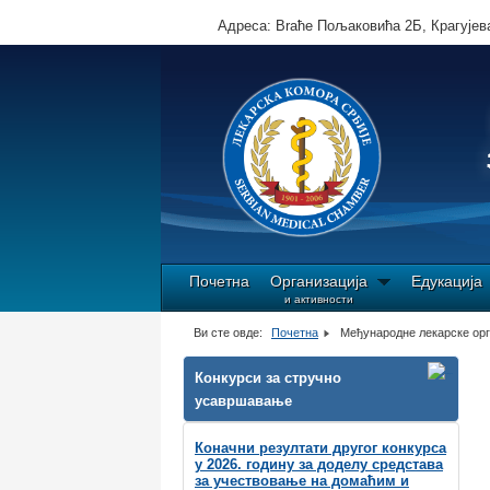
Адреса: Brаће Пољаковића 2Б, Крагујева
Почетна
Организација
Едукација
и активности
Ви сте овде:
Почетна
Међународне лекарске орг
Конкурси за стручно
усавршавање
Коначни резултати другог конкурса
у 2026. годину за доделу средстава
за учествовање на домаћим и