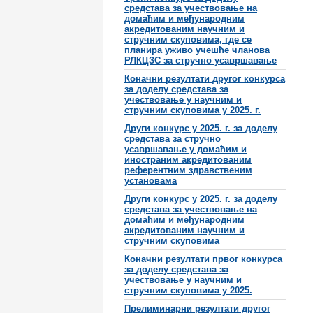
средстава за учествовање на
домаћим и међународним
акредитованим научним и
стручним скуповима, где се
планира уживо учешће чланова
РЛКЦЗС за стручно усавршавање
Коначни резултати другог конкурса
за доделу средстава за
учествовање у научним и
стручним скуповима у 2025. г.
Други конкурс у 2025. г. за доделу
средстава за стручно
усавршавање у домаћим и
иностраним акредитованим
референтним здравственим
установама
Други конкурс у 2025. г. за доделу
средстава за учествовање на
домаћим и међународним
акредитованим научним и
стручним скуповима
Коначни резултати првог конкурса
за доделу средстава за
учествовање у научним и
стручним скуповима у 2025.
Прелиминарни резултати другог