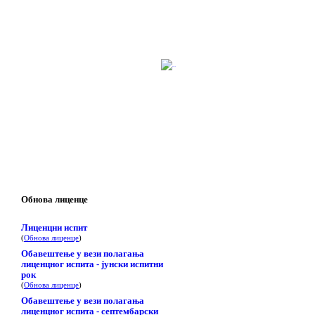
Обнова лиценце
Лиценцни испит
(
Обнова лиценце
)
Обавештење у вези полагања
лиценцног испита - јунски испитни
рок
(
Обнова лиценце
)
Обавештење у вези полагања
лиценцног испита - септембарски