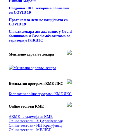
Николи Мараш
Подршка ЛКС лекарима оболелим
од COVID 19
Протокол за лечење пацијената са
COVID 19
Списак лекара ангажованих у Covid
болницама и Covid амбулантама са
територије РЛКЦЗС
Ментално здравље лекара
Бесплатни програми КМЕ ЛКС
Бесплатни online програми КМЕ ЛКС
Online тестови KME
AKME - академија за КМЕ
Online тестови - ЗЦ Аранђеловац
Online тестови - ИЈЗ Крагујевац
Online тестови - МЕДРАТ