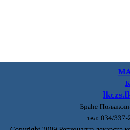
МА
lkczs.
Браће Пољакови
тел: 034/337
Copyright 2009 Регионална лекарска к