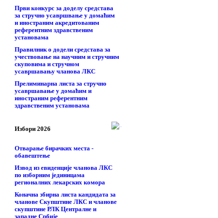
Први конкурс за доделу средстава
за стручно усавршвање у домаћим
и иностраним акредитованим
референтним здравственим
установама
Правилник о додели средстава за
учествовање на научним и стручним
скуповима и стручном
усавршавању чланова ЛКС
Прелиминарна листа за стручно
усавршавање у домаћим и
иностраним референтним
здравственим установама
Избори 2026
Отварање бирачких места -
обавештење
Извод из евиденције чланова ЛКС
по изборним јединицама
регионалних лекарских комора
Коначна збирна листа кандидата за
чланове Скупштине ЛКС и чланове
скупштинe РЛК Централне и
западне Србије