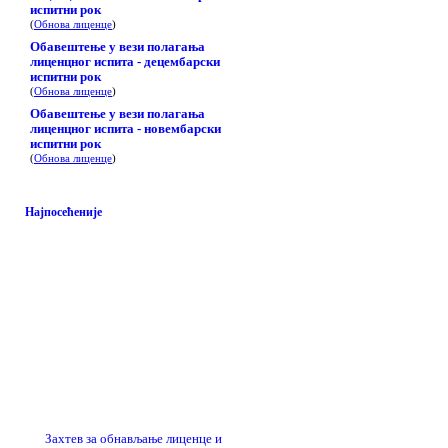
испитни рок
(
Обнова лиценце
)
Обавештење у вези полагања
лиценцног испита - децембарски
испитни рок
(
Обнова лиценце
)
Обавештење у вези полагања
лиценцног испита - новембарски
испитни рок
(
Обнова лиценце
)
Најпосећеније
Захтев за обнављање лиценце и