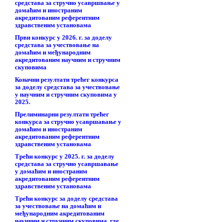
средстава за стручно усавршвање у
домаћим и иностраним
акредитованим референтним
здравственим установама
Први конкурс у 2026. г. за доделу
средстава за учествовање на
домаћим и међународним
акредитованим научним и стручним
скуповима
Коначни резултати трећег конкурса
за доделу средстава за учествовање
у научним и стручним скуповима у
2025.
Прелиминарни резултати трећег
конкурса за стручно усавршавање у
домаћим и иностраним
акредитованим референтним
здравственим установама
Трећи конкурс у 2025. г. за доделу
средстава за стручно усавршавање
у домаћим и иностраним
акредитованим референтним
здравственим установама
Трећи конкурс за доделу средстава
за учествовање на домаћим и
међународним акредитованим
научним и стручним скуповима, где