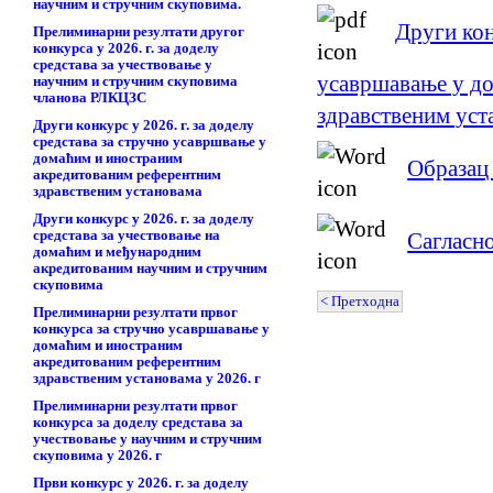
научним и стручним скуповима.
Други кон
Прелиминарни резултати другог
конкурса у 2026. г. за доделу
средстава за учествовање у
усавршавање у д
научним и стручним скуповима
чланова РЛКЦЗС
здравственим уст
Други конкурс у 2026. г. за доделу
средстава за стручно усавршвање у
домаћим и иностраним
Образац 
акредитованим референтним
здравственим установама
Други конкурс у 2026. г. за доделу
Сагласн
средстава за учествовање на
домаћим и међународним
акредитованим научним и стручним
скуповима
< Претходна
Прелиминарни резултати првог
конкурса за стручно усавршавање у
домаћим и иностраним
акредитованим референтним
здравственим установама у 2026. г
Прелиминарни резултати првог
конкурса за доделу средстава за
учествовање у научним и стручним
скуповима у 2026. г
Први конкурс у 2026. г. за доделу