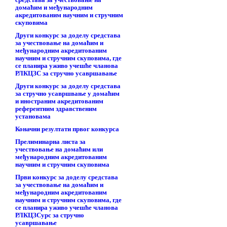
домаћим и међународним
акредитованим научним и стручним
скуповима
Други конкурс за доделу средстава
за учествовање на домаћим и
међународним акредитованим
научним и стручним скуповима, где
се планира уживо учешће чланова
РЛКЦЗС за стручно усавршавање
Други конкурс за доделу средстава
за стручно усавршвање у домаћим
и иностраним акредитованим
референтним здравственим
установама
Коначни резултати првог конкурса
Прелиминарна листа за
учествовање на домаћим или
међународним акредитованим
научним и стручним скуповима
Први конкурс за доделу средстава
за учествовање на домаћим и
међународним акредитованим
научним и стручним скуповима, где
се планира уживо учешће чланова
РЛКЦЗСурс за стручно
усавршавање