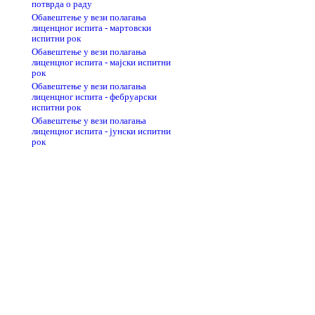
потврда о раду
Обавештење у вези полагања
лиценцног испита - мартовски
испитни рок
Обавештење у вези полагања
лиценцног испита - мајски испитни
рок
Обавештење у вези полагања
лиценцног испита - фебруарски
испитни рок
Обавештење у вези полагања
лиценцног испита - јунски испитни
рок