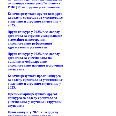
се планира уживо учешће чланова
РЛКЦЗС за стручно усавршавање
Коначни резултати другог конкурса
за доделу средстава за учествовање
у научним и стручним скуповима у
2025. г.
Други конкурс у 2025. г. за доделу
средстава за стручно усавршавање
у домаћим и иностраним
акредитованим референтним
здравственим установама
Други конкурс у 2025. г. за доделу
средстава за учествовање на
домаћим и међународним
акредитованим научним и стручним
скуповима
Коначни резултати првог конкурса
за доделу средстава за учествовање
у научним и стручним скуповима у
2025.
Прелиминарни резултати другог
конкурса за доделу средстава за
учествовање у научним и стручним
скуповима
Први конкурс у 2025. г. за доделу
средстава за учествовање на