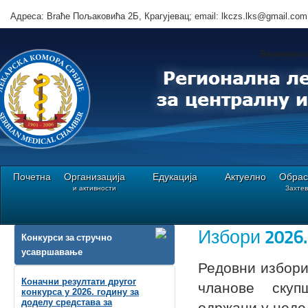
Адреса: Brаће Пољаковића 2Б, Крагујевац; email: lkczs.lks@gmail.com
Величина 
Почетна
Организација
Едукација
Актуелно
Обрас
и активности
Захте
Ви сте овде:
Почетна
Подручне||канцеларије
Смедерево
Избори 2026
Избори 2026.
Конкурси за стручно
усавршавање
Редовни избори
Коначни резултати другог
чланове скуп
конкурса у 2026. годину за
доделу средстава за
одржани у неде