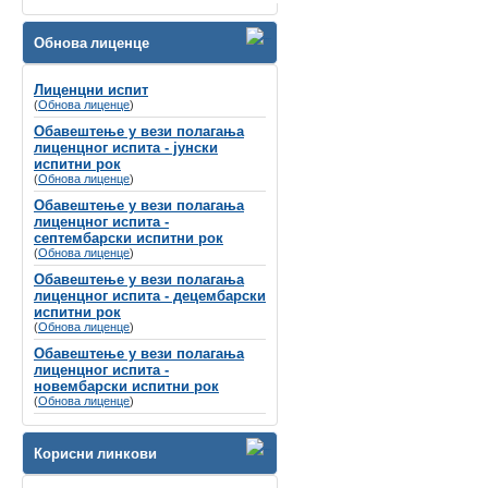
Велико нам је задовољство да Вас
обавестимо да ће се
Обнова лиценце
СИМПОЗИЈУМ ПОВОДОМ СВЕТСКОГ
ДАНА СЛУХА
Лиценцни испит
(
Обнова лиценце
одржати
8-9. март 2024. године у Хотелу
)
Holiday Inn, Београд
Обавештење у вези полагања
лиценцног испита - јунски
Губитак слуха се често назива
испитни рок
„невидљивим инвалидитетом“
не само
(
Обнова лиценце
)
због недостатка видљивих симптома, вец́
Обавештење у вези полагања
зато што је дуго био стигматизован у
лиценцног испита -
друштву и недовољно препознат од
септембарски испитни рок
стране креатора здравствене политике и
(
Обнова лиценце
)
буџета.
Обавештење у вези полагања
лиценцног испита - децембарски
испитни рок
(
Обнова лиценце
)
Обавештење у вези полагања
лиценцног испита -
новембарски испитни рок
(
Обнова лиценце
)
Корисни линкови