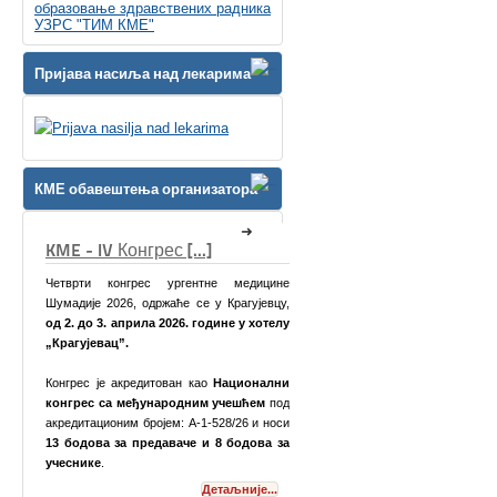
образовање здравствених радника
УЗРС "ТИМ КМЕ"
Пријава насиља над лекарима
КМЕ обавештења организатора
КМЕ Симпозијум [...]
дицине
ујевцу,
у хотелу
онални
ћем
под
6 и носи
дова за
Поштоване колеге,
је...
Детаљније...