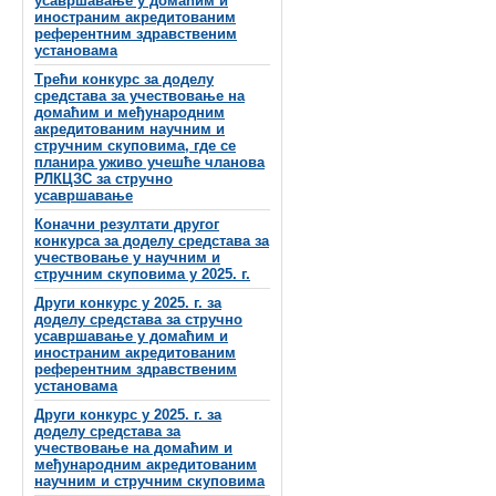
усавршавање у домаћим и
иностраним акредитованим
референтним здравственим
установама
Трећи конкурс за доделу
средстава за учествовање на
домаћим и међународним
акредитованим научним и
стручним скуповима, где се
планира уживо учешће чланова
РЛКЦЗС за стручно
усавршавање
Коначни резултати другог
конкурса за доделу средстава за
учествовање у научним и
стручним скуповима у 2025. г.
Други конкурс у 2025. г. за
доделу средстава за стручно
усавршавање у домаћим и
иностраним акредитованим
референтним здравственим
установама
Други конкурс у 2025. г. за
доделу средстава за
учествовање на домаћим и
међународним акредитованим
научним и стручним скуповима