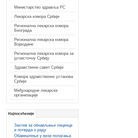
Министарство здравља РС
Лекарска комора Србије
Регионална лекарска комора
Београда
Регионална лекарска комора
Војводине
Регионална лекарска комора за
југоисточну Србију
Здравствени савет Србије
Комора здравствених установа
Србије
Међународне лекарске
организације
Најпосећеније
Захтев за обнављање лиценце
и потврда о раду
Обавештење у вези полагања