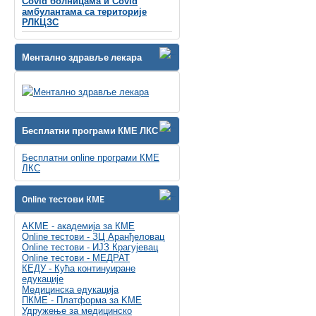
Covid болницама и Covid
амбулантама са територије
РЛКЦЗС
Ментално здравље лекара
Бесплатни програми КМЕ ЛКС
Бесплатни online програми КМЕ
ЛКС
Online тестови KME
AKME - академија за КМЕ
Online тестови - ЗЦ Аранђеловац
Online тестови - ИЈЗ Крагујевац
Online тестови - МЕДРАТ
КЕДУ - Кућа континуиране
едукације
Медицинска едукација
ПКМЕ - Платформа за KME
Удружење за медицинско