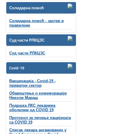
Солидарна помоћ
Солидарна помоћ - захтев и
правилник
Суд части РЛКЦЗС
Суд части РЛКЦЗС
Covid-19
Вакцинација - Covid-19 -
приватни сектор
Обавештење о комеморацији
Николи Мараш
Подршка ЛКС лекарима
оболелим од COVID 19
Протокол за лечење пацијената
са COVID 19
Списак лекара ангажованих у