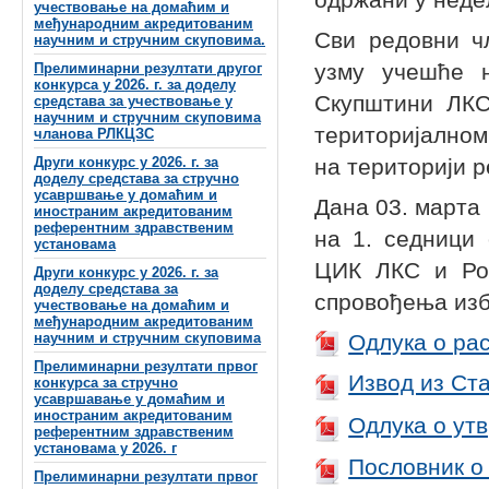
учествовање на домаћим и
међународним акредитованим
Сви редовни ч
научним и стручним скуповима.
узму учешће н
Прелиминарни резултати другог
конкурса у 2026. г. за доделу
Скупштини ЛКС
средстава за учествовање у
научним и стручним скуповима
територијалном
чланова РЛКЦЗС
Други конкурс у 2026. г. за
на територији 
доделу средстава за стручно
усавршвање у домаћим и
Дана 03. марта 
иностраним акредитованим
референтним здравственим
на 1. седници 
установама
ЦИК ЛКС и Рок
Други конкурс у 2026. г. за
доделу средстава за
спровођења изб
учествовање на домаћим и
међународним акредитованим
научним и стручним скуповима
Одлука о ра
Прелиминарни резултати првог
Извод из Ст
конкурса за стручно
усавршавање у домаћим и
иностраним акредитованим
Одлука о ут
референтним здравственим
установама у 2026. г
Пословник о
Прелиминарни резултати првог