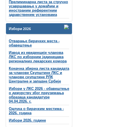
Прелиминарна листа за стручно
усавршавање у домаћим и
иностраним референтним
здравственим установама
Избори 2026
Отварање бирачких места -
обавештење
Извод из евиденције чланова
ЛКС по изборним јединицама
регионалних лекарских комора
Коначна збирна листа кандидата
за чланове Скупштине ЛКС и
чланове скупштинe РЛК
Централне и западне Србије
Избори у ЛКС 2026 - обавештење
о дежурству због преузимања
образаца кандидатуре
04.04.2026. г.
Одлука о бирачким местима -
2026. година
Избори 2026. године