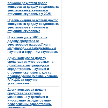
Коначни резултати првог
конкурса за доделу средстава за
учествовање у научним и
стручним скуповима у 2025.
Прелиминарни резултати другог
конкурса за доделу средстава за
учествовање у научним и
стручним скуповима
Први конкурс у 2025. г. за
доделу средстава за
учествовање на домаћим и
међународним акредитованим
научним и стручним скуповима
Други конкурс за доделу
средстава за учествовање на
домаћим и међународним
акредитованим научним и
стручним скуповима, где се
планира уживо учешће чланова
РЛКЦЗС за стручно
усавршавање
Други конкурс за доделу
средстава за стручно
усавршвање у домаћим и
иностраним акредитованим
референтним здравственим
установама