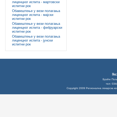
лиценцног испита - мартовски
испитни рок
Обавештење у вези полагања
лиценцног испита - мајски
испитни рок
Обавештење у вези полагања
лиценцног испита - фебруарски
испитни рок
Обавештење у вези полагања
лиценцног испита - јунски
испитни рок
lk
Браће Поља
тел: 034
Copyright 2009 Регионална лекарска к