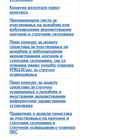
Коначни резултати првог
конкурса
Прелиминарна листа за
учествовање на домаћим или
међународним акредитованим
научним и стручним скуповима
Први конкурс за доделу
средстава за учествовање на
домаћим и међународним
акредитованим научним и
стручним скуповима, где се
планира уживо учешће чланова
РЛКЦЗСурс за стручно
усавршавање
Први конкурс за доделу
средстава за стручно
усавршвање у домаћим и
иностраним акредитованим
референтним здравственим
установама
Правилник о додели средстава
за учествовање на научним и
стручним скуповима и
стручном усавршавању чланова
ЛКС