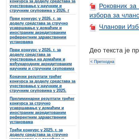
конкурса за доделу средстава за
Роковник за
учествовање у научним и
стручним скуповима у 2026. г
избора за члан
Први конкурс у 2026. г. за
доделу средстава за стручно
Чланови Изб
усавршвање у домаћим и
иностраним акредитованим
референтним здравственим
установама
Део текста је п
Први конкурс у 2026. г. за
доделу средстава за
учествовање на домаћим и
< Претходна
међународним акредитованим
научним и стручним скуповима
Коначни резултати трећег
конкурса за доделу средстава за
учествовање у научним и
стручним скуповима у 2025.
Прелиминарни резултати трећег
конкурса за стручно
усавршавање у домаћим и
иностраним акредитованим
референтним здравственим
установама
Трећи конкурс у 2025. г. за
доделу средстава за стручно